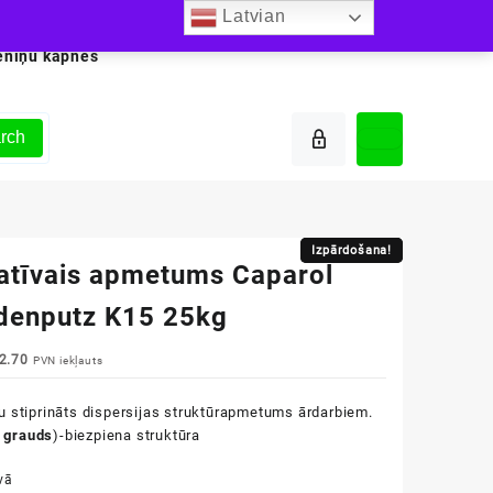
Latvian
ēniņu kāpnes
rch
Izpārdošana!
Izpārdošana!
atīvais apmetums Caparol
denputz K15 25kg
iginal
Current
2.70
PVN iekļauts
ice
price
s:
is:
u stiprināts dispersijas struktūrapmetums ārdarbiem.
4.55.
€52.70.
 grauds
)-biezpiena struktūra
vā