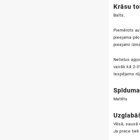
Krāsu to
Balts.
Piemērots au
pieejama pēc
pieejami izm
Nelielus apjo
vairāk kā 2-3
Iespējams rū
Spīduma
Matēts
Uzglabā
Vēsā, sausā v
Ja prece tiek