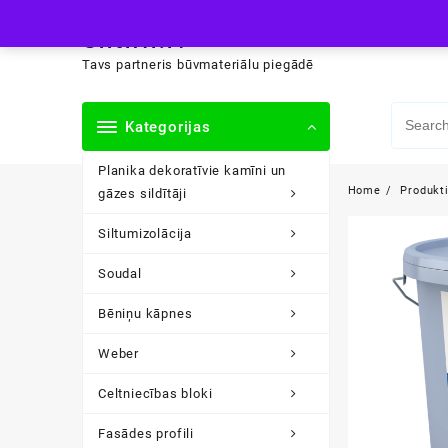
Skip
siltini.lv
to
content
Tavs partneris būvmateriālu piegādē
Kategorijas
Planika dekoratīvie kamīni un
Home
Produkt
gāzes sildītāji
Siltumizolācija
Soudal
Bēniņu kāpnes
Weber
Celtniecības bloki
Fasādes profili