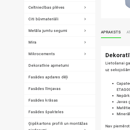
Celtniecības plēves
Citi būvmateriāli
Metāla jumtu segumi
APRAKSTS
A
Mira
Mikrocements
Dekoratī
Lietošanai g
Dekoratīvie apmetumi
uz sekojošā
Fasādes apdares dēļi
Capatec
Fasādes līmjavas
ETAG00
Nepārk
Fasādes krāsas
Javas 
Matētie
Fasādes špakteles
Minerā
Ģipškartons profili un montāžas
Nav piemērot