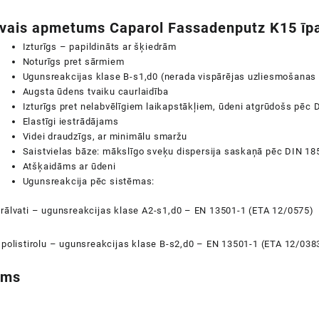
īvais apmetums Caparol Fassadenputz K15 īp
Izturīgs – papildināts ar šķiedrām
Noturīgs pret sārmiem
Ugunsreakcijas klase B-s1,d0 (nerada vispārējas uzliesmošanas
Augsta ūdens tvaiku caurlaidība
Izturīgs pret nelabvēlīgiem laikapstākļiem, ūdeni atgrūdošs pēc
Elastīgi iestrādājams
Videi draudzīgs, ar minimālu smaržu
Saistvielas bāze: mākslīgo sveķu dispersija saskaņā pēc DIN 18
Atšķaidāms ar ūdeni
Ugunsreakcija pēc sistēmas:
erālvati – ugunsreakcijas klase A2-s1,d0 – EN 13501-1 (ETA 12/0575)
 polistirolu – ugunsreakcijas klase B-s2,d0 – EN 13501-1 (ETA 12/038
ums