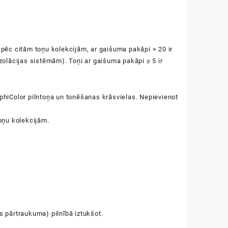
ēc citām toņu kolekcijām, ar gaišuma pakāpi > 20 ir
olācijas sistēmām). Toņi ar gaišuma pakāpi ≥ 5 ir
mphiColor pilntoņa un tonēšanas krāsvielas. Nepievienot
oņu kolekcijām.
s pārtraukuma) pilnībā iztukšot.