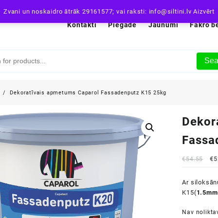
Zvani un noskaidro ātrāk 29161577; vai raksti: info@siltini.lv
Aizvērt
Kontakti
Piegāde
Jaunumi
Fakro b
Sea
i
Dekoratīvais apmetums Caparol Fassadenputz K15 25kg
Dekor
Fassa
Or
€
54.55
€
5
pr
wa
Ar siloksān
€5
K15(
1.5mm
Nav nolikta