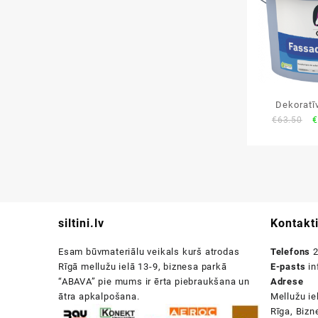
Dekoratī
O
€
63.50
€
Caparol F
p
w
€
siltini.lv
Kontakt
Esam būvmateriālu veikals kurš atrodas
Telefons
2
Rīgā mellužu ielā 13-9, biznesa parkā
E-pasts
in
“ABAVA” pie mums ir ērta piebraukšana un
Adrese
ātra apkalpošana.
Mellužu ie
Rīga, Biz