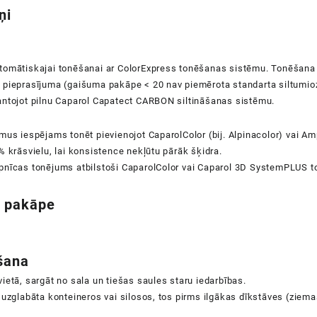
ņi
tomātiskajai tonēšanai ar ColorExpress tonēšanas sistēmu. Tonēšana p
 pieprasījuma (gaišuma pakāpe < 20 nav piemērota standarta siltumioz
antojot pilnu Caparol Capatect CARBON siltināšanas sistēmu.
mus iespējams tonēt pievienojot CaparolColor (bij. Alpinacolor) vai A
% krāsvielu, lai konsistence nekļūtu pārāk šķidra.
pnīcas tonējums atbilstoši CaparolColor vai Caparol 3D SystemPLUS t
 pakāpe
šana
ietā, sargāt no sala un tiešas saules staru iedarbības.
 uzglabāta konteineros vai silosos, tos pirms ilgākas dīkstāves (ziema