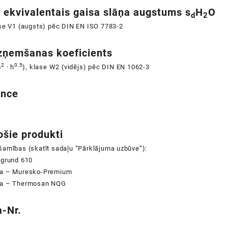
s ekvivalentais gaisa slāņa augstums s
H
O
d
2
ase V1 (augsts) pēc DIN EN ISO 7783-2
zņemšanas koeficients
2
0,5
m
· h
), klase W2 (vidējs) pēc DIN EN 1062-3
ence
ošie produkti
šamības (skatīt sadaļu “Pārklājuma uzbūve”):
zgrund
610
sa – Muresko-Premium
sa – Thermosan
NQG
-Nr.