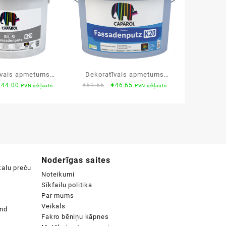
īvais apmetums
Dekoratīvais apmetums
riginal
Current
Original
Current
€
44.00
€
51.55
€
46.65
PVN iekļauts
PVN iekļauts
arol SIL-SI
Caparol Fassadenputz K30
rice
price
price
price
nputz K20 25kg
25kg
was:
is:
was:
is:
€46.15.
€44.00.
€51.55.
€46.65.
Noderīgas saites
Noteikumi
Sīkfailu politika
Par mums
Veikals
Fakro bēniņu kāpnes