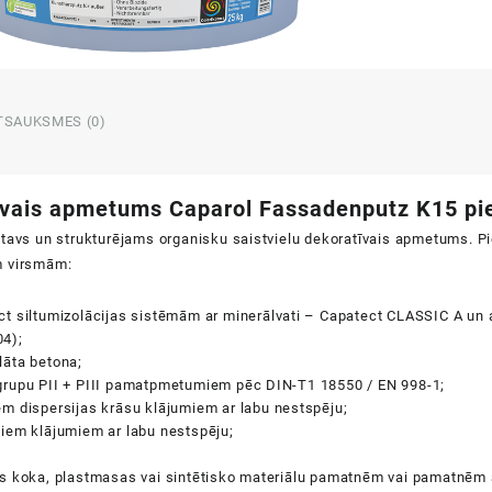
TSAUKSMES (0)
vais apmetums Caparol Fassadenputz K15 pie
atavs un strukturējams organisku saistvielu dekoratīvais apmetums. P
m virsmām:
t siltumizolācijas sistēmām ar minerālvati – Capatect CLASSIC A un a
4);
lāta betona;
grupu PII + PIII pamatpmetumiem pēc DIN-T1 18550 / EN 998-1;
m dispersijas krāsu klājumiem ar labu nestspēju;
liem klājumiem ar labu nestspēju;
s koka, plastmasas vai sintētisko materiālu pamatnēm vai pamatnēm 