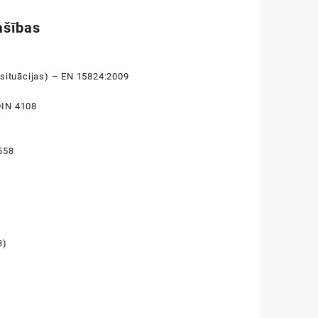
ašības
 situācijas) – EN 15824:2009
 DIN 4108
558
3)