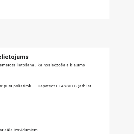
lietojums
iemērots lietošanai, kā noslēdzošais klājums
r putu polistirolu – Capatect CLASSIC B (atbilst
ar sāls izsvīdumiem.