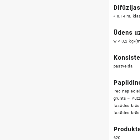
Difūzija
< 0,14 m, kl
Ūdens u
w < 0,2 kg/(
Konsist
pastveida
Papildin
Pēc nepiecie
grunts – Put
fasādes krā
fasādes krā
Produkta
620