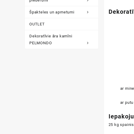
piederumi
Dekorat
Špakteles un apmetumi
OUTLET
Dekoratīvie āra kamīni
PELMONDO
ar min
ar putu
Iepakoj
25 kg spainis