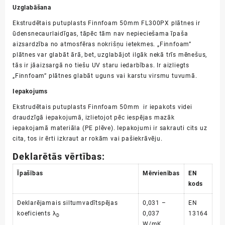
Uzglabāšana
Ekstrudētais putuplasts Finnfoam 50mm FL300PX plātnes ir
ūdensnecaurlaidīgas, tāpēc tām nav nepieciešama īpaša
aizsardzība no atmosfēras nokrišņu ietekmes. „Finnfoam”
plātnes var glabāt ārā, bet, uzglabājot ilgāk nekā trīs mēnešus,
tās ir jāaizsargā no tiešu
UV staru iedarbības
. Ir aizliegts
„Finnfoam” plātnes glabāt uguns vai karstu virsmu tuvumā.
Iepakojums
Ekstrudētais putuplasts Finnfoam 50mm ir iepakots videi
draudzīgā iepakojumā, izlietojot pēc iespējas mazāk
iepakojamā
materiāla (PE plēve). Iepakojumi ir sakrauti cits uz
cita, tos ir ērti izkraut ar rokām vai pašiekrāvēju.
Deklarētās vērtības:
Īpašības
Mērvienības
EN
kods
Deklarējamais siltumvadītspējas
0,031 –
EN
koeficients λ
0,037
13164
D
W/mK