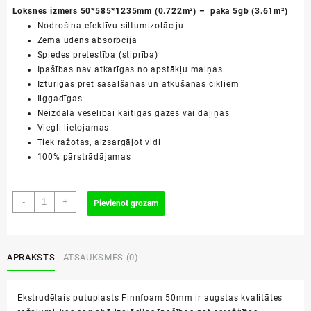
Loksnes izmērs 50*585*1235mm (0.722m²) – pakā 5gb (3.61m²)
Nodrošina efektīvu siltumizolāciju
Zema ūdens absorbcija
Spiedes pretestība (stiprība)
Īpašības nav atkarīgas no apstākļu maiņas
Izturīgas pret sasalšanas un atkušanas cikliem
Ilggadīgas
Neizdala veselībai kaitīgas gāzes vai daļiņas
Viegli lietojamas
Tiek ražotas, aizsargājot vidi
100% pārstrādājamas
50x585x1235mm
-
+
Pievienot grozam
Finnfoam
FL300PX
ekstrudētais
putuplasts
APRAKSTS
ATSAUKSMES (0)
daudzums
Ekstrudētais putuplasts Finnfoam 50mm ir augstas kvalitātes