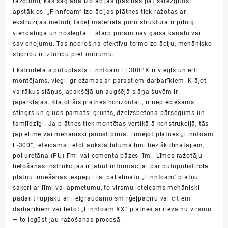
ražojumi, kas saglabā izolācijas īpašības pat sarežģītos
apstākļos. „Finnfoam” izolācijas plātnes tiek ražotas ar
ekstrūzijas metodi, tādēļ materiāla poru struktūra ir pilnīgi
viendabīga un noslēgta ― starp porām nav gaisa kanālu vai
savienojumu. Tas nodrošina efektīvu termoizolāciju, mehānisko
stiprību ir izturību pret mitrumu.
Ekstrudētais putuplasts Finnfoam FL300PX ir viegls un ērti
montējams, viegli griežamas ar parastiem darbarīkiem. Klājot
vairākus slāņus, apakšējā un augšējā slāņa šuvēm ir
jāpārklājas. Klājot šīs plātnes horizontāli, ir nepieciešams
stingrs un gluds pamats: grunts, dzelzsbetona pārsegums un
tamlīdzīgi. Ja plātnes tiek montētas vertikālā konstrukcijā, tās
jāpielīmē vai mehāniski jānostiprina. Līmējot plātnes „Finnfoam
F-300”, ieteicams lietot auksta bituma līmi bez šķīdinātājiem,
poliuretāna (PU) līmi vai cementa bāzes līmi. Līmes ražotāju
lietošanas instrukcijās ir jābūt informācijai par putupolistirola
plātņu līmēšanas iespēju. Lai palielinātu „Finnfoam” plātņu
saķeri ar līmi vai apmetumu, to virsmu ieteicams mehāniski
padarīt rupjāku ar lielgraudaino smirģeļpapīru vai citiem
darbarīkiem vai lietot „Finnfoam XX” plātnes ar rievainu virsmu
― to iegūst jau ražošanas procesā.