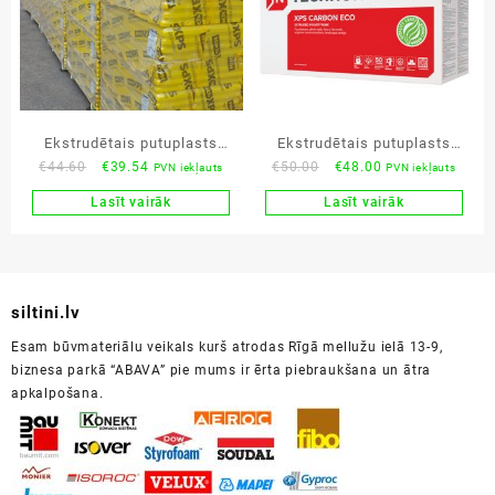
Ekstrudētais putuplasts
Ekstrudētais putuplasts
Original
Current
Original
Current
€
44.60
€
39.54
€
50.00
€
48.00
PVN iekļauts
PVN iekļauts
Hoch XPS300 100mm
20mm paka: 15m²
price
price
price
price
Lasīt vairāk
Lasīt vairāk
was:
is:
was:
is:
€44.60.
€39.54.
€50.00.
€48.00.
siltini.lv
Esam būvmateriālu veikals kurš atrodas Rīgā mellužu ielā 13-9,
biznesa parkā “ABAVA” pie mums ir ērta piebraukšana un ātra
apkalpošana.