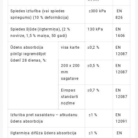
Spiedes izturība (vai spiedes
≥300 kPa
EN
spriegums) (10 % deformācija)
826
Spiedes šļūde (ilgtermiņa), (2 %
130 kPa
EN
novirze, 1,5 % maiņa, 50 gadi)
1606
Ūdens absorbcija
visa karte
≤0,2 %
EN
pilnīgi iegremdējot
12087
ūdenī 28 dienas, %:
200 x 200
≤0,5 %
EN
mm
12087
sagatave
Eiropas
≤0,7 %
EN
standarti
12087
nozīme
Izturiba pret sasaldanu – atkudanu
≤1 %
EN
ūdens absorbcija
12091
Ilgtermiņa difūza ūdens absorbcija
≤1 %
EN