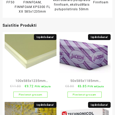
ekstrudētais putuplasts
FF50
FINNFOAM
,
Finnfoam
finnfoam
,
ekstrudētais
FINNFOAM XPS300 FL
putupolistirols 50mm
XX 585x1235mm
Saistītie Produkti
Izpārdošana!
Izpārdošana!
100x585x1235mm
50x585x1185mm
Original
Current
Original
Current
€
11.80
€
9.72
€
8.80
€
6.85
PVN iekļauts
PVN iekļauts
Finnfoam FL300PX
ekstrudētais
price
price
price
price
ekstrudētais putuplasts
putupolisterols BEWI
Pievienot grozam
Pievienot grozam
was:
is:
was:
is:
€11.80.
€9.72.
€8.80.
€6.85.
Izpārdošana!
Izpārdošana!