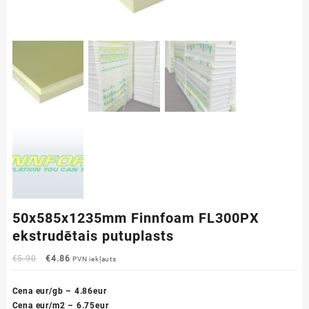
50x585x1235mm Finnfoam FL300PX
ekstrudētais putuplasts
Original
Current
€
5.90
€
4.86
PVN iekļauts
price
price
was:
is:
Cena eur/gb – 4.86eur
€5.90.
€4.86.
Cena eur/m2 – 6.75eur