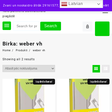
Skip
Latvian
siltini.lv
Zvani un noskaidro ātrāk 29161577; vai raksti: info@siltini.lv
Aizvērt
to
Tavs partneris būvmateriālu
content
piegādē
Search
Birka:
weber vh
Home
Produkti
weber vh
Showing all 2 results
Izpārdošana!
Izpārdošana!