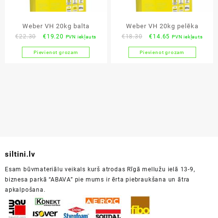
Weber VH 20kg balta
Weber VH 20kg pelēka
Original
Current
Original
Current
€
22.30
€
19.20
€
18.30
€
14.65
PVN iekļauts
PVN iekļauts
price
price
price
price
Pievienot grozam
Pievienot grozam
was:
is:
was:
is:
€22.30.
€19.20.
€18.30.
€14.65.
siltini.lv
Esam būvmateriālu veikals kurš atrodas Rīgā mellužu ielā 13-9,
biznesa parkā “ABAVA” pie mums ir ērta piebraukšana un ātra
apkalpošana.