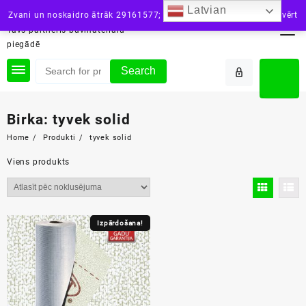
Skip
Latvian
siltini.lv
Zvani un noskaidro ātrāk 29161577; vai raksti: info@siltini.lv
Aizvērt
to
Tavs partneris būvmateriālu
content
piegādē
Search
Birka:
tyvek solid
Home
Produkti
tyvek solid
Viens produkts
Izpārdošana!