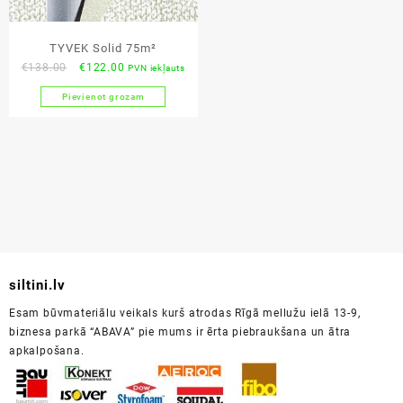
TYVEK Solid 75m²
Original
Current
€
138.00
€
122.00
PVN iekļauts
price
price
Pievienot grozam
was:
is:
€138.00.
€122.00.
siltini.lv
Esam būvmateriālu veikals kurš atrodas Rīgā mellužu ielā 13-9,
biznesa parkā “ABAVA” pie mums ir ērta piebraukšana un ātra
apkalpošana.