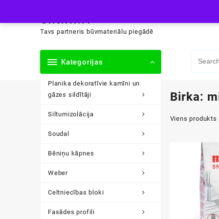
Skip
siltini.lv
to
content
Tavs partneris būvmateriālu piegādē
Kategorijas
Planika dekoratīvie kamīni un
Birka:
m
gāzes sildītāji
Siltumizolācija
Viens produkts
Soudal
Bēniņu kāpnes
Weber
Celtniecības bloki
Fasādes profili