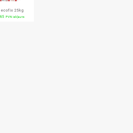
 ecofix 25kg
ginal
Current
.65
PVN iekļauts
ce
price
s:
is:
30.
€7.65.