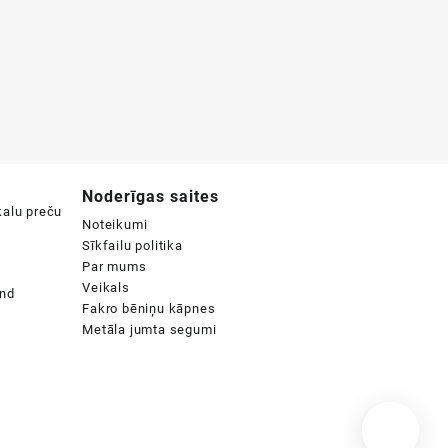
Noderīgas saites
Noteikumi
Sīkfailu politika
Par mums
Veikals
Fakro bēniņu kāpnes
Metāla jumta segumi