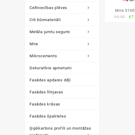
Celtniecības plēves
Mira 5100
Ori
€
9.30
€
7
Citi būvmateriāli
pri
wa
Metāla jumtu segumi
€9.
Mira
Mikrocements
Dekoratīvie apmetumi
Fasādes apdares dēļi
Fasādes līmjavas
Fasādes krāsas
Fasādes špakteles
Ģipškartons profili un montāžas