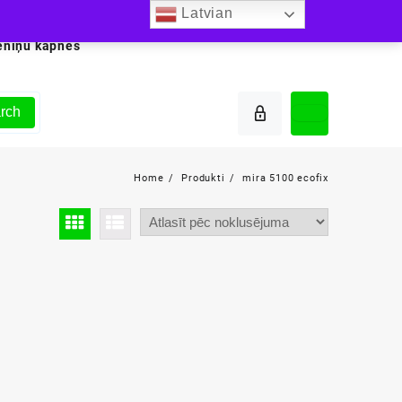
Latvian
ēniņu kāpnes
rch
Home
Produkti
mira 5100 ecofix