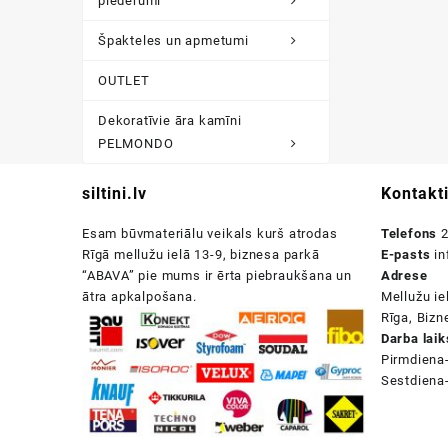
piederumi
Špakteles un apmetumi
OUTLET
Dekoratīvie āra kamīni
PELMONDO
siltini.lv
Kontakt
Esam būvmateriālu veikals kurš atrodas
Telefons
2
Rīgā mellužu ielā 13-9, biznesa parkā
E-pasts
in
“ABAVA” pie mums ir ērta piebraukšana un
Adrese
ātra apkalpošana.
Mellužu ie
Rīga, Biz
Darba laik
Pirmdiena
Sestdiena