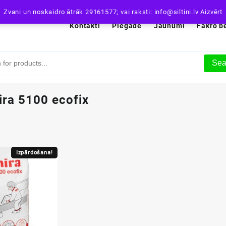
Zvani un noskaidro ātrāk 29161577; vai raksti: info@siltini.lv
Aizvērt
Kontakti
Piegāde
Jaunumi
Fakro b
Sea
ira 5100 ecofix
Izpārdošana!