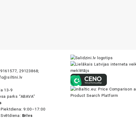
i
9161577, 29123868;
fo@siltini.lv
la 13-9
nesa parks “ABAVA”
s
-Piektdiena: 9:00–17:00
-Svētdiena:
Brīvs