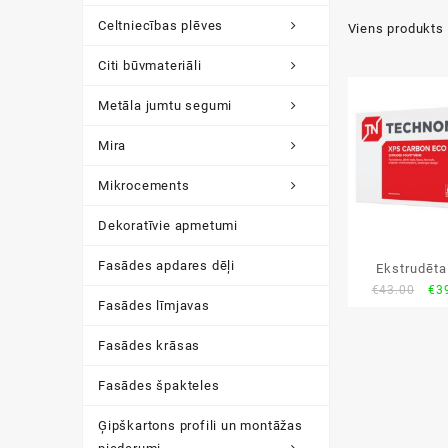
Celtniecības plēves
Viens produkts
Citi būvmateriāli
Metāla jumtu segumi
Mira
Mikrocements
Dekoratīvie apmetumi
Fasādes apdares dēļi
Ekstrudēta
Ori
€
43.00
€
3
30mm pa
Fasādes līmjavas
pri
wa
Fasādes krāsas
€43
Fasādes špakteles
Ģipškartons profili un montāžas