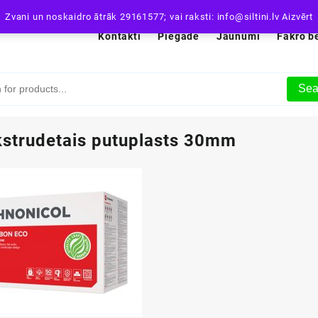
Zvani un noskaidro ātrāk 29161577; vai raksti: info@siltini.lv
Aizvērt
Kontakti
Piegāde
Jaunumi
Fakro b
Sea
kstrudetais putuplasts 30mm