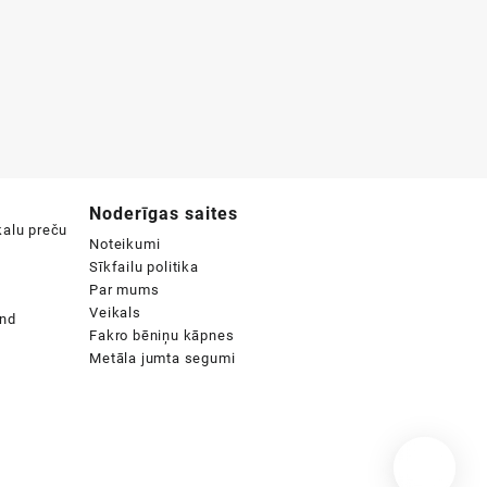
Noderīgas saites
Noteikumi
Sīkfailu politika
Par mums
Veikals
Fakro bēniņu kāpnes
Metāla jumta segumi