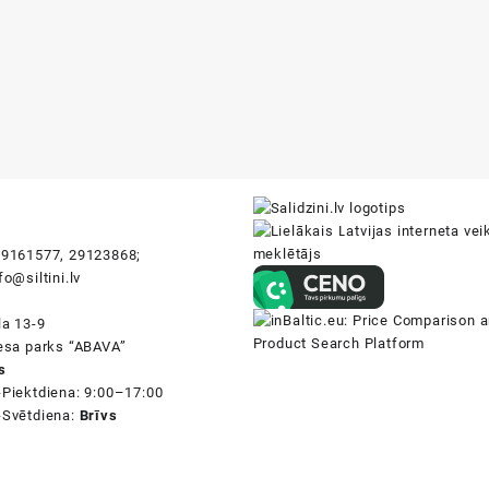
i
9161577, 29123868;
fo@siltini.lv
la 13-9
nesa parks “ABAVA”
s
-Piektdiena: 9:00–17:00
-Svētdiena:
Brīvs