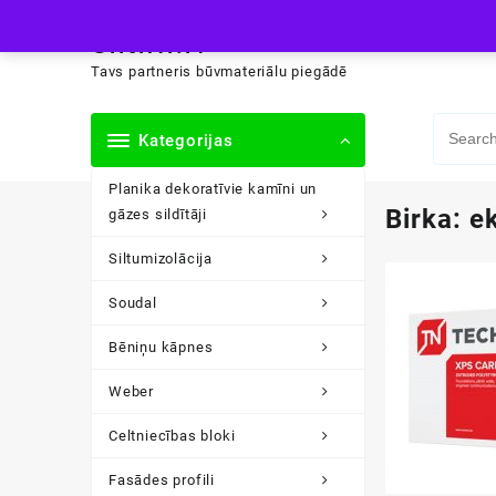
Skip
siltini.lv
to
content
Tavs partneris būvmateriālu piegādē
Kategorijas
Planika dekoratīvie kamīni un
Birka:
e
gāzes sildītāji
Siltumizolācija
Soudal
Bēniņu kāpnes
Weber
Celtniecības bloki
Fasādes profili