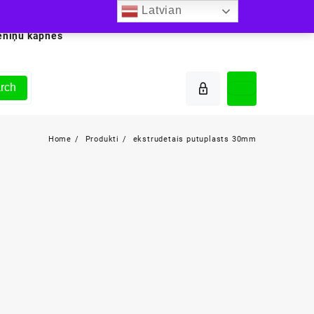
Latvian
ēniņu kāpnes
rch
Home
Produkti
ekstrudetais putuplasts 30mm