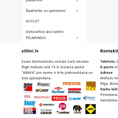
piederumi
Špakteles un apmetumi
OUTLET
Dekoratīvie āra kamīni
PELMONDO
siltini.lv
Kontakt
Esam būvmateriālu veikals kurš atrodas
Telefons
2
Rīgā mellužu ielā 13-9, biznesa parkā
E-pasts
in
“ABAVA” pie mums ir ērta piebraukšana un
Adrese
ātra apkalpošana.
Mellužu ie
Rīga, Biz
Darba laik
Pirmdiena
Sestdiena