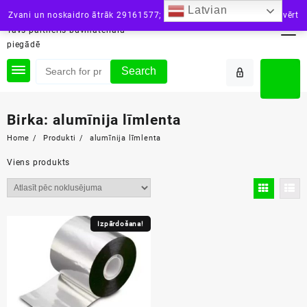
Skip
Latvian
siltini.lv
Zvani un noskaidro ātrāk 29161577; vai raksti: info@siltini.lv
Aizvērt
to
Tavs partneris būvmateriālu
content
piegādē
Search
Birka:
alumīnija līmlenta
Home
Produkti
alumīnija līmlenta
Viens produkts
Izpārdošana!