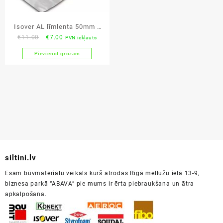
Isover AL līmlenta 50mm x
Original
Current
€
11.00
€
7.00
PVN iekļauts
100m
price
price
Pievienot grozam
was:
is:
€11.00.
€7.00.
siltini.lv
Esam būvmateriālu veikals kurš atrodas Rīgā mellužu ielā 13-9,
biznesa parkā “ABAVA” pie mums ir ērta piebraukšana un ātra
apkalpošana.